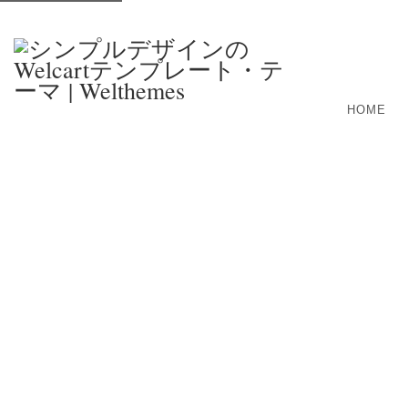
HOME
Welcart 1.3.11 がリリースされました
Welcart 1.3.11 のアップデートが発表されました。
住所氏名の様式をアメリカ合衆国に変更すると、購入完了画面でFatal 
されているとのことです。
自動アップグレードを行う場合は、一旦Welcartを停止してから行
http://www.welcart.com/community/archives/17588
更新内容は以下のようになっています。