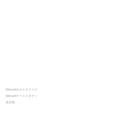
Welcart2.7がリリースされました。
Welcart 2.6 商品画像の登録方法が刷新
Welcart 2.6がリリースされています
Welcart データ仕様変更リリーススケジュール
Welcart 2.3.2がリリースされています
CATEGORY
ECサイトの秘訣
News
Welcartについて知る
Welcartのカスタマイズ
Welcartケーススタディ
未分類