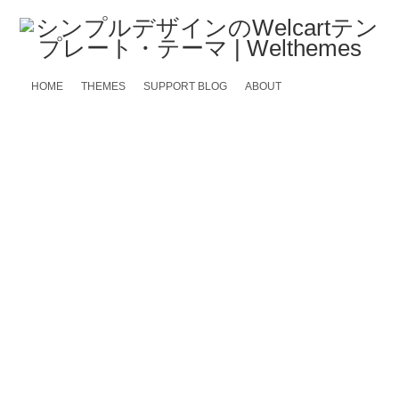
HOME
THEMES
SUPPORT BLOG
ABOUT
Welcart 1.9.25がリリースされています
Welcart 1.9.24、1.9.25 がリリースされています。
1.9.25
https://www.welcart.com/archives/10653.html
「会員登録しながら次へ」のメール認証の際、「購入