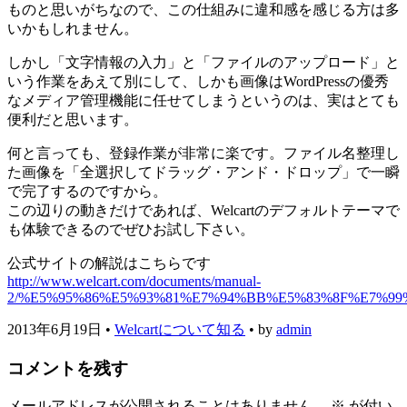
ものと思いがちなので、この仕組みに違和感を感じる方は多
いかもしれません。
しかし「文字情報の入力」と「ファイルのアップロード」と
いう作業をあえて別にして、しかも画像はWordPressの優秀
なメディア管理機能に任せてしまうというのは、実はとても
便利だと思います。
何と言っても、登録作業が非常に楽です。ファイル名整理し
た画像を「全選択してドラッグ・アンド・ドロップ」で一瞬
で完了するのですから。
この辺りの動きだけであれば、Welcartのデフォルトテーマで
も体験できるのでぜひお試し下さい。
公式サイトの解説はこちらです
http://www.welcart.com/documents/manual-
2/%E5%95%86%E5%93%81%E7%94%BB%E5%83%8F%E7%9
2013年6月19日
•
Welcartについて知る
• by
admin
コメントを残す
メールアドレスが公開されることはありません。
※
が付い