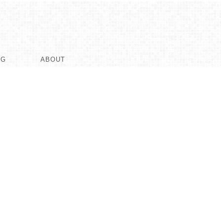
OG
ABOUT
UT
rtとは
G
art2.7がリリースされました。
art 2.6 商品画像の登録方法が刷新