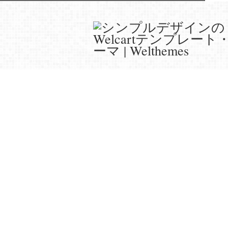
Welcartケーススタデ
Welcart を使ったサイト事例、今回は「MUK
MUKU-MOさんは鉄と無垢材を活かし
サイト全体はWordPressで実装され
てオンラインストアの部分がWelcartと
http://muku-mo.com