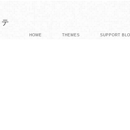
HOME
THEMES
SUPPORT BL
ィ：MUKU-MOさん
ABO
About
U-MO（http://muku-mo.com）」さんをご紹介します。
Welca
た家具をオーダーメイドで製作されています。
ており、ギャラリー、ブログ、オーダーメイドの受注窓口、そし
なっています。
BLO
Welc
Welc