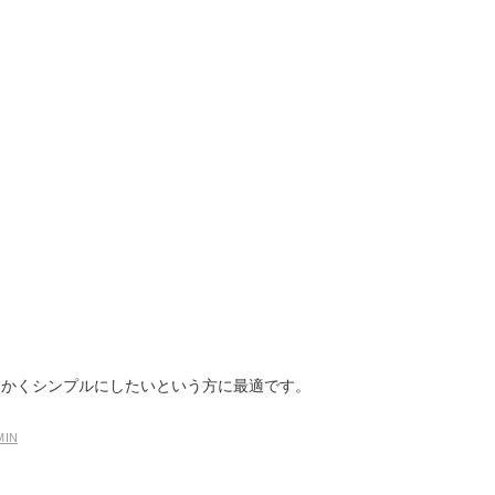
が手がけられているようです。
ulさんのサイト
も「bridge」さんで、WordPressを活用した
ウハウ等も数多く発信されています。
最もシンプルなテーマです。白背景に黒の文字、背景に画像などを用
にかくシンプルにしたいという方に最適です。
MIN