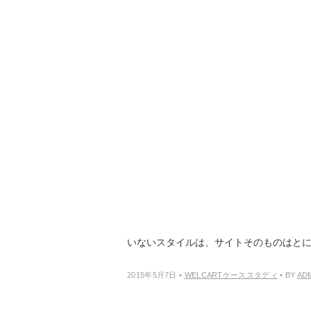
サイト制作者の方へのご依頼
このサイトの制作は香川の「
bridge
」さん
以前も
ケーススタディでご紹介したhopef
ECサイト、またWordPressの開発ノ
ベーステーマminimumについて
minimumはWelthemesの中でも
いないスタイルは、サイトそのものはと
2015年5月7日
•
WELCARTケーススタディ
• BY
AD